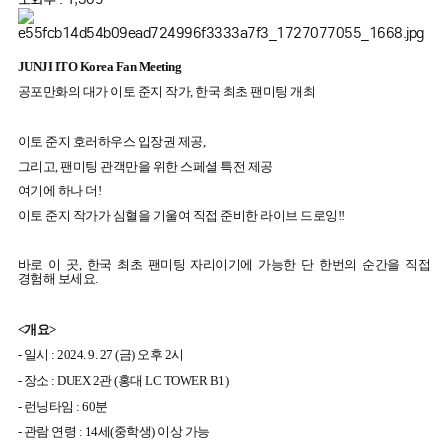
JUNJI ITO Korea Fan Meeting
공포만화의 대가 이토 준지 작가
,
한국 최초 팬미팅 개최
이토 준지 호러하우스 입장권 제공,
그리고
,
팬미팅 관객만을 위한 스페셜 특전 제공
여기에 하나 더
!
이토 준지 작가가 심혈을 기울여 직접 준비한 라이브 드로잉
!!
바로 이 곳
,
한국 최초 팬미팅 자리이기에 가능한 단 한번의 순간을 직접
경험해 보세요
.
<개요>
- 일시
: 2024. 9. 27 (
금
)
오후
2시
- 장소
: DUEX 2
관
(
홍대
LC TOWER B1)
-
런닝타임
: 60
분
-
관람 연령
: 14
세
(
중학생
)
이상 가능