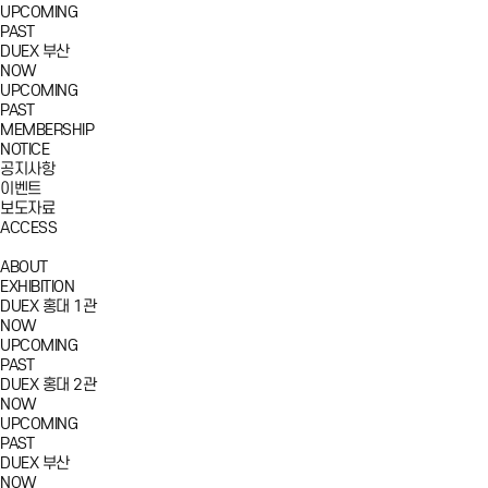
UPCOMING
PAST
DUEX 부산
NOW
UPCOMING
PAST
MEMBERSHIP
NOTICE
공지사항
이벤트
보도자료
ACCESS
ABOUT
EXHIBITION
DUEX 홍대 1관
NOW
UPCOMING
PAST
DUEX 홍대 2관
NOW
UPCOMING
PAST
DUEX 부산
NOW