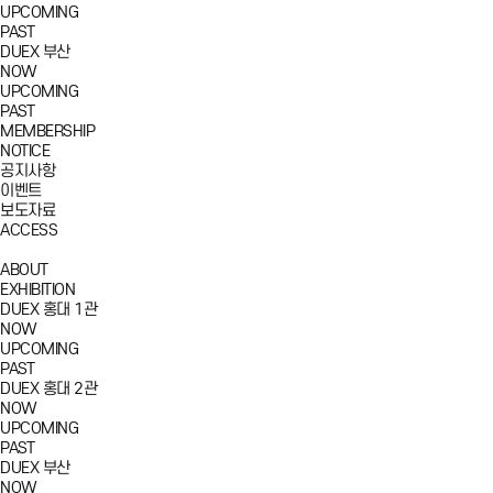
UPCOMING
PAST
DUEX 부산
NOW
UPCOMING
PAST
MEMBERSHIP
NOTICE
공지사항
이벤트
보도자료
ACCESS
ABOUT
EXHIBITION
DUEX 홍대 1관
NOW
UPCOMING
PAST
DUEX 홍대 2관
NOW
UPCOMING
PAST
DUEX 부산
NOW