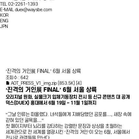
TEL
02-2261-1393
E-MAIL
duex@waysbe.com
KOR
ENG
JPN
‘진격의 거인展 FINAL’ 6월 서울 상륙
조회수 : 642
AOT_PRESS_V1_img.zip
(853.5K)
[4]
‘진격의 거인展 FINAL’ 6월 서울 상륙
오리지널 원화, 실물크기 입체기동장치 전시 등 신규 콘텐츠 대 공개
덕스(DUEX) 홍대에서 6월 19일 ~ 11월 1일까지
“그날 인류는 떠올렸다. 녀석들에게 지배당했던 공포를…, 새장 속에
갇혀 있던 굴욕을…”
첫 페이지부터 뇌리를 강타하는 강렬한 문장과 상상을 초월하는
세계관으로 전 세계를 열광시킨 ‘진격의 거인’이 오는 6월, 서울에서
전시로 관객들을 만난다.