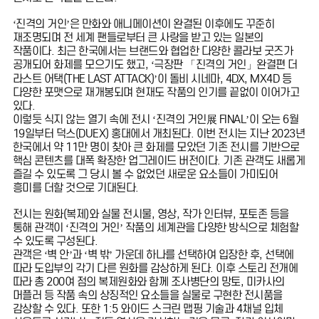
‘진격의 거인’은 만화와 애니메이션이 완결된 이후에도 꾸준히
재조명되며 전 세계 팬들로부터 큰 사랑을 받고 있는 일본의
작품이다. 최근 한국에서는 브랜드와 협업한 다양한 콜라보 굿즈가
공개되어 화제를 모으기도 했고, ‘극장판 「진격의 거인」완결편 더
라스트 어택(THE LAST ATTACK)’이 돌비 시네마, 4DX, MX4D 등
다양한 포맷으로 재개봉되며 현재도 작품의 인기를 끝없이 이어가고
있다.
이렇듯 식지 않는 열기 속에 전시 ‘진격의 거인展 FINAL’이 오는 6월
19일부터 덕스(DUEX) 홍대에서 개최된다. 이번 전시는 지난 2023년
한국에서 약 11만 명이 찾아 큰 화제를 모았던 기존 전시를 기반으로
핵심 콘텐츠를 대폭 확장한 업그레이드 버전이다. 기존 관객도 새롭게
즐길 수 있도록 그 당시 볼 수 없었던 새로운 요소들이 가미되어
흥미를 더할 것으로 기대된다.
전시는 원화(복제)와 실물 전시물, 영상, 작가 인터뷰, 포토존 등을
통해 관객이 ‘진격의 거인’ 작품의 세계관을 다양한 방식으로 체험할
수 있도록 구성된다.
관객은 ‘벽 안’과 ‘벽 밖’ 가운데 하나를 선택하여 입장한 후, 선택에
따라 도입부의 각기 다른 원화를 감상하게 된다. 이후 스토리 전개에
따라 총 200여 점의 복제원화와 함께 조사병단의 망토, 미카사의
머플러 등 작품 속의 상징적인 요소들을 실물로 구현한 전시품을
감상할 수 있다. 또한 1:5 와이드 스크린 맵핑 기술과 4채널 입체