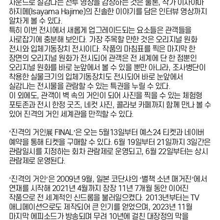
사운드로 실감나는 전투 영상을 감상하는 것은 물론, 작가 이사야마
하지메(Isayama Hajime)의 진솔한 이야기를 담은 인터뷰 영상까지
알차게 볼 수 있다.
특히 이번 전시에서 새롭게 업그레이드되는 요소들은 관객들을
사로잡기에 충분해 보인다. 가장 주목할 만한 것은 오리지널 원화
전시와 입체기동장치 전시이다. 작품의 마침표를 찍은 마지막 한
장면의 오리지널 원화가 전시되어 관객은 전 세계에 단 한 점뿐인
오리지널 원화를 바로 눈앞에서 볼 수 있을 뿐만 아니라, 조사병단이
착용한 실물크기의 입체기동장치도 전시되어 바로 눈앞에서
실감나는 전시물을 관람할 수 있는 특권을 누릴 수 있다.
이 외에도, 관객이 벽 속의 거인이 되어 사진을 찍을 수 있는 체험형
포토존과 전시 한정 굿즈, 네컷 사진, 콜라보 카페까지 함께 만나 볼 수
있어 진격의 거인 세계관을 만끽할 수 있다.
‘진격의 거인展 FINAL’은 오는 5월13일부터 예스24 티켓과 네이버
예약을 통해 티켓을 구매할 수 있다. 6월 19일부터 21일까지 3일간은
관람일시를 지정하는 회차 관람제로 운영되고, 6월 22일부터는 상시
관람제로 운영된다.
‘진격의 거인’은 2009년 9월, 일본 코단샤의 ‘별책 소년 매거진’에서
연재를 시작해 2021년 4월까지 장장 11년 7개월 동안 이어진
작품으로 전 세계적인 신드롬을 불러일으켰다. 2013년부터는 TV
애니메이션으로도 제작되어 큰 인기를 얻었으며, 2023년 11월
마지막 에피소드가 방송되며 무려 10년에 걸친 대장정의 막을